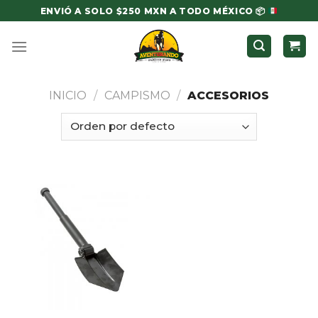
Skip
ENVIÓ A SOLO $250 MXN A TODO MÉXICO
📦
to
content
INICIO
/
CAMPISMO
/
ACCESORIOS