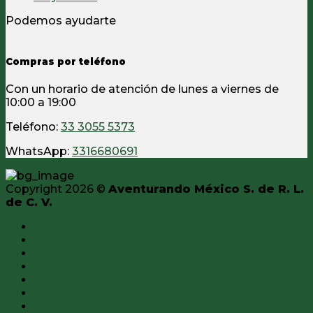
Podemos ayudarte
Compras por teléfono
Con un horario de atención de lunes a viernes de
10:00 a 19:00
Teléfono:
33 3055 5373
WhatsApp:
3316680691
Copyright 2026 ©
Aventurando México S. de R. L.
de C. V.
Todo
IPSC
Tiro
Óptica
Caza
Campismo
Ropa