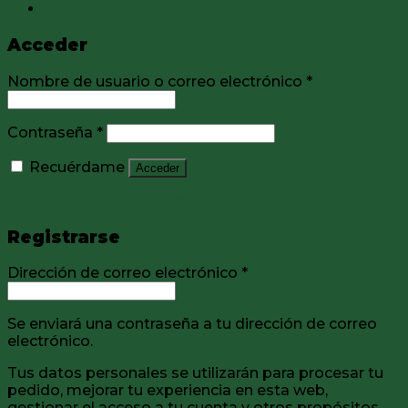
Acceder
Nombre de usuario o correo electrónico
*
Contraseña
*
Recuérdame
Acceder
¿Olvidaste la contraseña?
Registrarse
Dirección de correo electrónico
*
Se enviará una contraseña a tu dirección de correo
electrónico.
Tus datos personales se utilizarán para procesar tu
pedido, mejorar tu experiencia en esta web,
gestionar el acceso a tu cuenta y otros propósitos