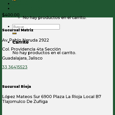
LLAMADOR PARA PATO «CLASSIC» MADERA
Acceder
PRIMOS
Carrito /
$
0.00
$
400.00
No hay productos en el carrito.
Buscar
Sucursal Matriz
por:
Av. Pablo Neruda 2922
Carrito
Col. Providencia 4ta Sección
No hay productos en el carrito.
Guadalajara, Jalisco
33 36415523
Sucursal Rioja
López Mateos Sur 6900 Plaza La Rioja Local B7
Tlajomulco De Zuñiga