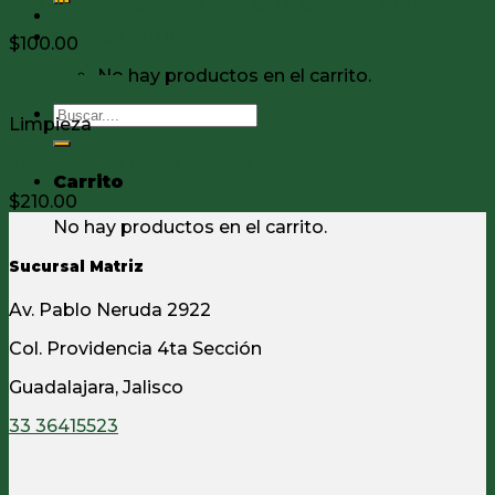
FRANELA PARA LIMPIEZA CON CERA HOPPE’S
Acceder
Carrito /
$
0.00
$
100.00
No hay productos en el carrito.
Vista Rápida
Buscar
Limpieza
por:
TOALLITAS LUBRICANTES HOPPE’S
Carrito
$
210.00
No hay productos en el carrito.
Sucursal Matriz
Av. Pablo Neruda 2922
Col. Providencia 4ta Sección
Guadalajara, Jalisco
33 36415523