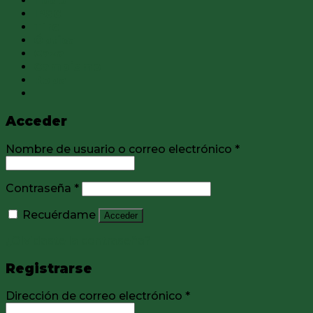
Todo
IPSC
Tiro
Óptica
Caza
Campismo
Ropa
Acceder
Nombre de usuario o correo electrónico
*
Contraseña
*
Recuérdame
Acceder
¿Olvidaste la contraseña?
Registrarse
Dirección de correo electrónico
*