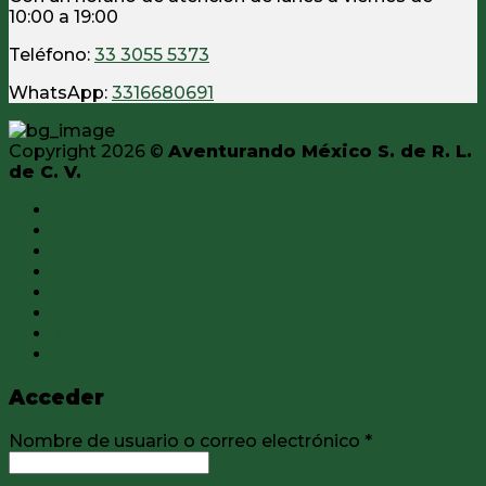
10:00 a 19:00
Teléfono:
33 3055 5373
WhatsApp:
3316680691
Copyright 2026 ©
Aventurando México S. de R. L.
de C. V.
Todo
IPSC
Tiro
Óptica
Caza
Campismo
Ropa
Acceder
Nombre de usuario o correo electrónico
*