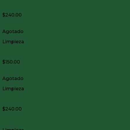
AEROSOL 170grs
$
240.00
Vista Rápida
Agotado
Limpieza
REMOVEDOR DE PAVON LIQUIDO 90ml.
$
150.00
Vista Rápida
Agotado
Limpieza
LIMPIADOR Y DESENGRASANTE AEROSOL, 312grs
$
240.00
Vista Rápida