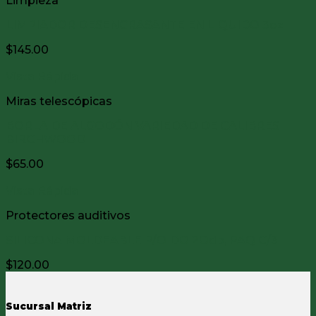
Limpieza
LIMPIADOR DESENGRASANTE EN LIQUIDO 3oz
$
145.00
Vista Rápida
Miras telescópicas
BORLA DE ALGODÓN VARIEDAD DE CALIBRES
BIRCHWOOD
$
65.00
Vista Rápida
Protectores auditivos
SILICONA MOLDEABLE P/OIDO 2Odb, PAQ C/3
$
120.00
Sucursal Matriz