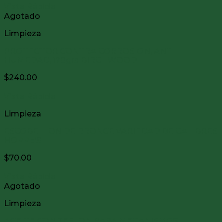
Vista Rápida
Agotado
Limpieza
PROTECTOR CONTRA CORROSION, ANTI-
HUMEDAD, 170grs BIRCHWOOD
$
240.00
Vista Rápida
Limpieza
ESCOBELLON DE BRONCE VARIEDAD DE CALIBRES
HOPPE’S
$
70.00
Vista Rápida
Agotado
Limpieza
ACEITE CON TEFLON PARA MECANISMOS