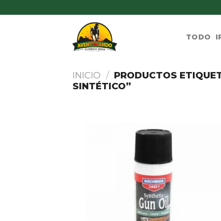
Skip
to
content
TODO
I
INICIO
/
PRODUCTOS ETIQUET
SINTÉTICO”