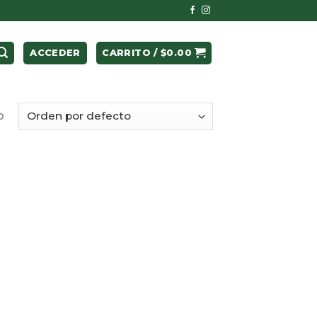
ACCEDER
CARRITO /
$
0.00
o