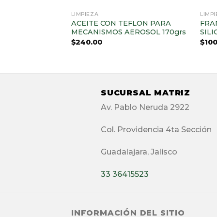
AGOTADO
LIMPIEZA
LIMP
BRICANTES
ACEITE CON TEFLON PARA
FRA
MECANISMOS AEROSOL 170grs
SILI
$
240.00
$
100
SUCURSAL MATRIZ
Av. Pablo Neruda 2922
Col. Providencia 4ta Sección
Guadalajara, Jalisco
33 36415523
INFORMACIÓN DEL SITIO