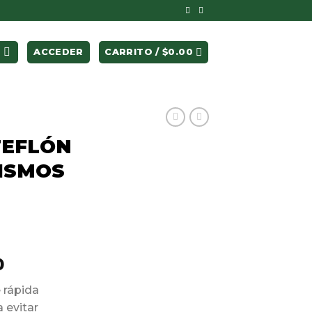
ACCEDER
CARRITO /
$
0.00
TEFLÓN
ISMOS
0
 rápida
 evitar