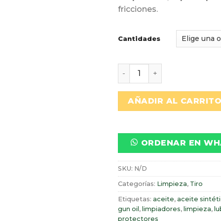
fricciones.
Cantidades
ACEITE CON TEFLÓN PAR
AÑADIR AL CARRIT
ORDENAR EN WH
SKU:
N/D
Categorías:
Limpieza
,
Tiro
Etiquetas:
aceite
,
aceite sintét
gun oil
,
limpiadores
,
limpieza
,
lu
protectores