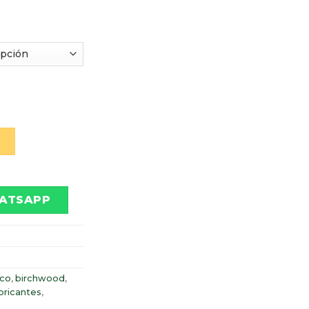
A MECANISMOS AEROSOL BIRCHWOOD cantidad
O
ATSAPP
ico
,
birchwood
,
bricantes
,