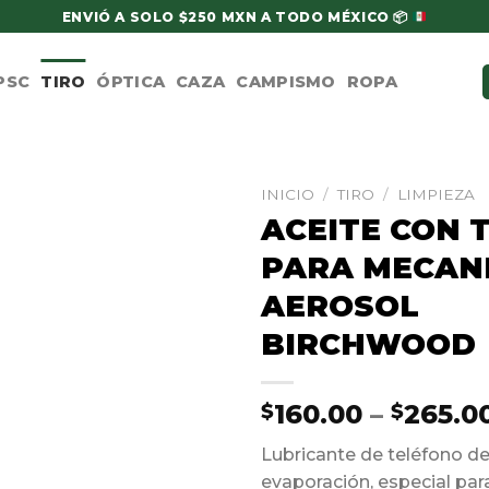
ENVIÓ A SOLO $250 MXN A TODO MÉXICO
📦
PSC
TIRO
ÓPTICA
CAZA
CAMPISMO
ROPA
INICIO
/
TIRO
/
LIMPIEZA
ACEITE CON 
PARA MECAN
AEROSOL
BIRCHWOOD
160.00
–
265.0
$
$
Lubricante de teléfono de
evaporación, especial para