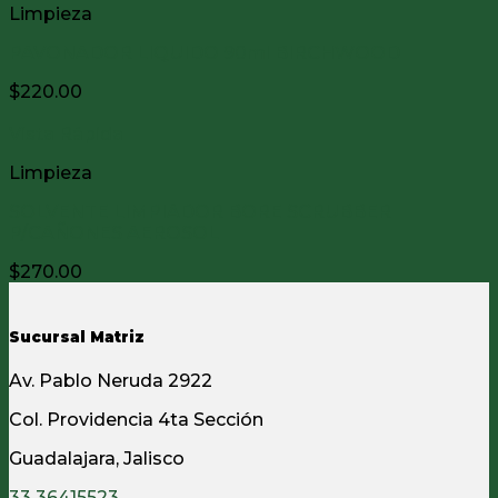
Limpieza
PAVONADOR LIQUIDO 90ml BIRCHWOOD
$
220.00
Vista Rápida
Limpieza
SOLVENTE LIMPIADOR BORE SCRUBBER
P/CAÑONES AEROSOL
$
270.00
Sucursal Matriz
Av. Pablo Neruda 2922
Col. Providencia 4ta Sección
Guadalajara, Jalisco
33 36415523