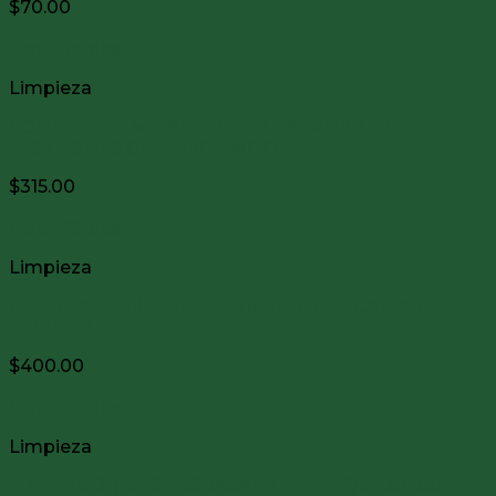
$
70.00
Vista Rápida
Limpieza
SOLVENTE LIMPIADOR BORE SCRUBBER
P/CAÑONES GEL BIRCHWOOD
$
315.00
Vista Rápida
Limpieza
CUERDA DE LIMPIEZA VARIEDAD DE CALIBRES
HOPPE’S
$
400.00
Vista Rápida
Limpieza
LIMPIADOR DESENGRASANTE EN LIQUIDO 3oz