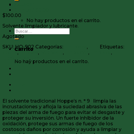
Acceder
Carrito /
$
0.00
$
100.00
No hay productos en el carrito.
Solvente limpiador y lubricante.
Buscar
Agotado
por:
SKU:
HO-902
Categorías:
Limpieza
,
Tiro
Etiquetas:
Carrito
aceite
,
hoppes
,
hoppes 9
,
limpiador
,
limpieza
,
lubricantes
,
tiro
No hay productos en el carrito.
Descripción
Valoraciones (0)
El solvente tradicional Hoppe’s n. ° 9 limpia las
incrustaciones y afloja la suciedad abrasiva de las
piezas del arma de fuego para evitar el desgaste y
proteger su inversión. Un fuerte inhibidor de la
oxidación, protege sus armas de fuego de los
costosos daños por corrosión y ayuda a limpiar y