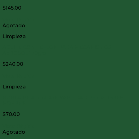
$
145.00
Vista Rápida
Agotado
Limpieza
ACEITE CON TEFLON PARA MECANISMOS
AEROSOL 170grs
$
240.00
Vista Rápida
Limpieza
BORLA DE ALGODON VARIEDAD DE CALIBRES
HOPPE’S
$
70.00
Vista Rápida
Agotado