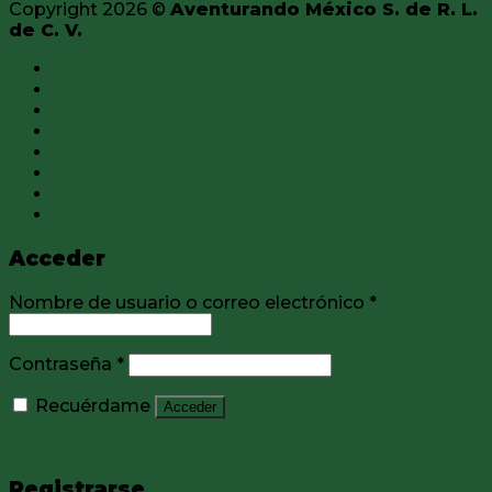
Copyright 2026 ©
Aventurando México S. de R. L.
de C. V.
Todo
IPSC
Tiro
Óptica
Caza
Campismo
Ropa
Acceder
Nombre de usuario o correo electrónico
*
Contraseña
*
Recuérdame
Acceder
¿Olvidaste la contraseña?
Registrarse